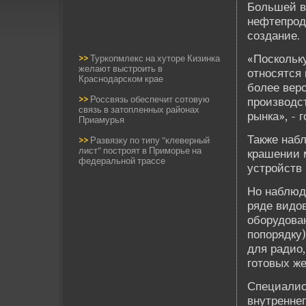
Большей вк
нефтепрод
создание.
«Поскольк
>>
Туркопмлекс на хуторе Кизинка
желают выстроить в
относятся 
Краснодарском крае
более ве­р
>>
Россвязь обеспечит сотовую
производс
связь в затопленных районах
рынка», - 
Приамурья
Также набл
>>
Развязку по типу "клеверный
лист" построят в Приморье на
крашении м
федеральной трассе
устройств 
Но наблюд
ряде­ видо
оборудова
попорядку)
для радио,
готовых же
Специалис
внутреннег