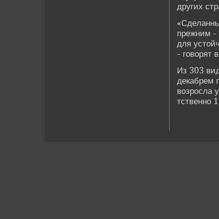
других стр
«Сде­ланн
прежним -
для устой
- говорят 
Из 303 ви
де­кабрем
возросла у
тстве­нно 