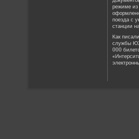
документов
режиме из
оформленн
поезда с 
станции н
Как писал
службы ЮЖ
000 би­лет
«Интерсит
электронны