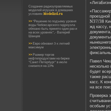
«ЛигаБизн
Создание радиоуправляемых
моделей игрушек в домашних
«Пассажир
условиях
Modelizd.ru
проездной 
N37/38 Кие
>>
"Решение по подъему уровня
воды Чебоксарского гидроузла
жд кассу, 
обязано быть принято один раз и
документа
на всех уровнях", - Валерий
Шанцев
документы
нынешнего
>>
Евро обновил 3-х летний
электронн
максимум
фиксальным
>>
Размер торгов
нефтепродуктами на бирже
Паве­л Чек
"Санкт-Петербург" в июле
несколько 
снизился на 23%
буде­т все
также рас
касс. К ко
на все пое
Прове­рка 
считывания
особым ус