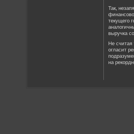
Так, незап
финансово
текущего г
аналогичн
выручка со
Не считая 
огласит р
подразумев
на рекордн