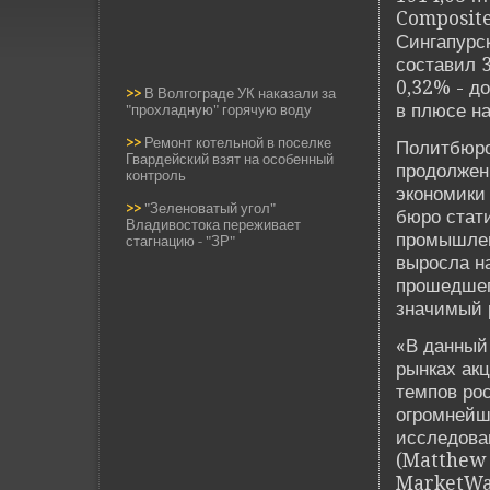
Composite 
Сингапурс
составил 3
0,32% - д
>>
В Волгограде УК наказали за
в плюсе на
"прохладную" горячую воду
>>
Ремонт котельной в поселке
Политбюро
Гвардейский взят на особенный
продолжен
контроль
экономики
>>
"Зеленоватый угол"
бюро стат
Владивостока переживает
промышлен
стагнацию - "ЗР"
выросла н
прошедшег
значимый р
«В данный
рынках ак
темпов рос
огромнейши
исследова
(Matthew 
MarketWa