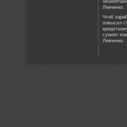
незапятанн
Левченко.
Чтоб зараб
повысил ст
кредитном
сумеет по
Левченко.