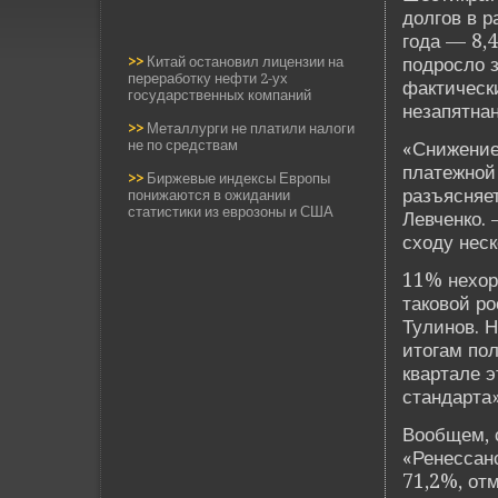
долгов в 
года — 8,4
>>
Китай остановил лицензии на
подросло з
переработку нефти 2-ух
фактическ
государственных компаний
незапятна
>>
Металлурги не платили налоги
не по средствам
«Снижение
платежной
>>
Биржевые индексы Европы
разъясняе
понижаются в ожидании
статистики из еврозоны и США
Левченко.
сходу неск
11% нехор
таковой р
Тулинов. Н
итогам пол
квартале э
стандарта»
Вообщем, с
«Ренессан
71,2%, от