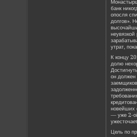
Монастырши
банк никог
опосля сп
долгов». Н
высочайши
неувязкой 
зарабатыв
утрат, по
К концу 20
долю нехо
Достигнуть
он должен
заемщиков
задолженн
требовани
кредитован
нове­йших
— уже 2-о
ужесточает
Цель по п