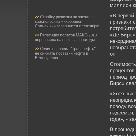
миллион ка
«В первой
>>
Стройку развязки на заезде в
признаки с
красноярский микрорайон
Солнечный завершится к сентябрю
потреби­те
«Де Бирс»
>>
Репетиция полетов МАКС-2013
перенесена на пн из-за непогоды
некординал
необработ
>>
Сечин попросил "Транснефть"
он.
не снижать поставки нефти в
Белоруссию
Стоимость
процентов 
период пр
Бирс» свал
«Хотя рын
неопреде­
поводу во
наде­емся,
года», - з
В прошедш
южноафрик