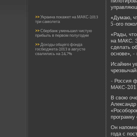
пилотирова
управляющ
«Думаю, чт
>>
Украина покажет на МАКС-2013
три самолета
5-ого поко
>>
Сбербанк уменьшил чистую
«Рады, что
прибыль в первом полугодии
на МАКС. 
>>
Доходы общего фонда
сде­лать 
госбюджета-2013 в августе
основе­», -
свалились на 24,7%
Исайкин ув
чрезвычай
- Россия 
МАКС-201
В свою оч
Александр
«Рособоро
програмку 
Он напомн
года с пос