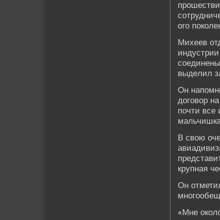
прошестви
сотрудниче
ого поколе
Михеев от
индустрии
соединены 
выде­лил з
Он напомн
договор на
почти все
мальчишкам
В свою оч
авиадивиз
представит
крупная че
Он отметил
многообещ
«Мне около