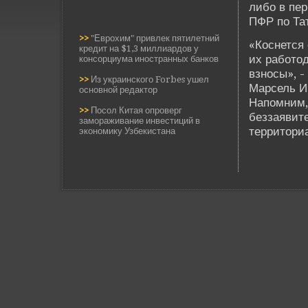
либо в пер
ПФР по Та
>>
"Еврохим" привлек пятилетний
«Коснется
кредит на $1,3 миллиардов у
их работо
консорциума иностранных банков
взносы», 
>>
Из украинского Forbes ушел
Марсель И
основной редактор
Напомним,
>>
Посол Китая опроверг
беззаявите
замораживание инвестиций в
территори
экономику Узбекистана