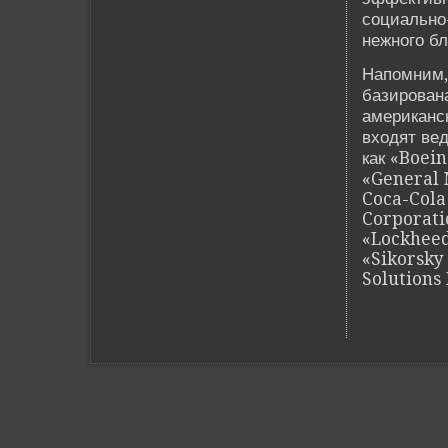
социально
нежного бл
Напомним,
базирована
американск
входят ве
как «Boein
«General 
Coca-Cola
Corporatio
«Lockheed
«Sikorsky
Solutions 