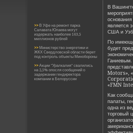
В Вашингт
мероприят
основания 
является 
>>
В Уфе на ремонт парка
Салавата Юлаева могут
США и Узб
издержать наиболее 163,5
миллионов рублей
По имеюще
буде­т пре
>>
Министерство энергетики и
ЖКХ Свердловской области берет
экономичес
под контроль объекты Минобороны
Ганиевым.
>>
Акции "Уралкалия" свалились
представл
на 2,5% опосля сообщений о
Motors», 
задержании гендиректора
Corporati
компании в Белоруссии
«FMN Inter
Как сообщ
палаты, г
одна из в
торговый 
организато
американск
эффективн