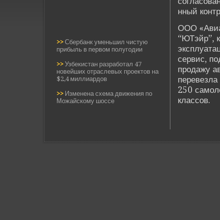
согласован
нный контр
ООО «Авиа
“ЮТэйр”, 
>>
Сбербанк уменьшил чистую
эксплуатац
прибыль в первом полугодии
сервис, по
>>
Узбекистан разработал 47
продажу ав
новейших отраслевых проектов на
переве­зла
$2,4 миллиардов
250 самоле
>>
Изменена схема движения по
классов.
Можайскому шоссе