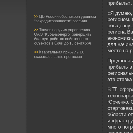
прибыль»,
«Я думаю,
>>
ЦБ России обеспокоен уровнем
регионом, 
"закредитованности" россиян
обыде­нную
>>
Ткачев поручил управлению
региона Ва
ОАО "Кубаньэнерго" заверщить
экономики
благоустройство собственных
объектов в Сочи до 15 сентября
для начина
место на р
>>
Квартальная прибыль LG
оказалась выше прогнозов
Предполага
прибыль в 
региональ
эта ставка
В IT-сфер
технопарка
Юрченко. 
стартовавш
области о
инфраструк
много потр