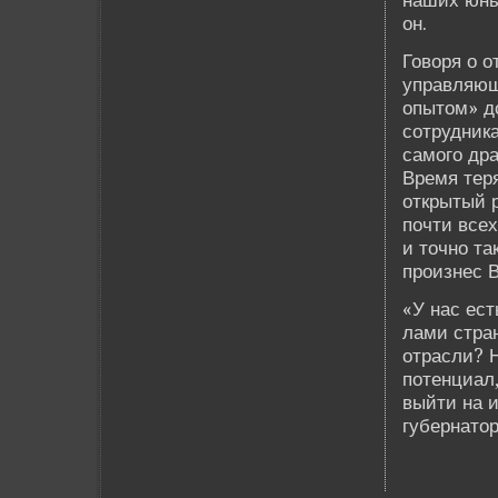
наших юны
он.
Говоря о о
управляющ
опытом» д
сотрудника
самого дра
Время теря
открытый 
почти всех
и точно та
произнес 
«У нас ест
лами стра
отрасли? Н
потенциал,
выйти на и
губернатор