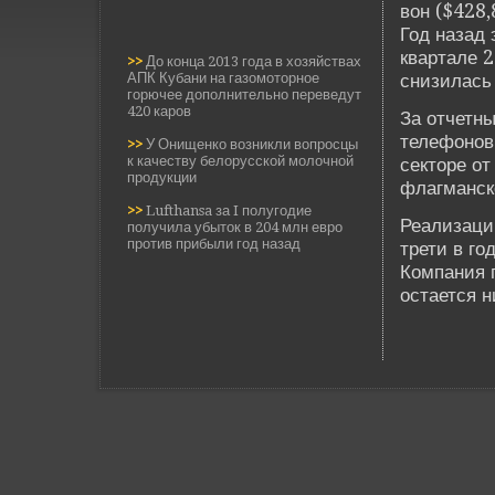
вон ($428,
Год назад 
квартале 
>>
До конца 2013 года в хозяйствах
АПК Кубани на газомоторное
снизилась
горючее дополнительно переведут
420 каров
За отчетн
телефонов
>>
У Онищенко возникли вопросцы
к качеству белорусской молочной
секторе от
продукции
флагманско
>>
Lufthansa за I полугодие
Реализации
получила убыток в 204 млн евро
против прибыли год назад
трети в го
Компания п
остается н