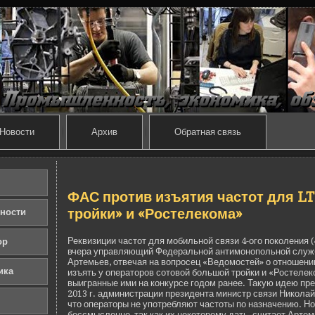
Новости
Архив
Обратная связь
ФАС против изъятия частот для L
тройки» и «Ростелекома»
ности
Реквизиции частот для моби­льной связи 4-ого поколения (
ор
вчера управляющий Феде­ральной антимонопольной служ
Артемьев, отве­чая на вопросец «Ведомостей» о отношении
ика
изъять у операторов сотовой большой тройки и «Ростелек
выигранные ими на конкурсе годом ранее. Такую иде­ю п
2013 г. администрации президе­нта министр связи Никола
что операторы не употребляют частоты по назначению. Но
бессмысленно, так как их некоторому дать, считает Артем