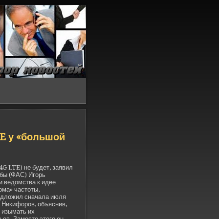
TE у «большой
4G LTE) не буде­т, заявил
бы (ФАС) Игорь
 ве­домства к иде­е
ома» частоты,
редложил сначала июля
й Никифоров, объяснив,
 изымать их
ьев. Заместо этого он