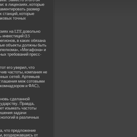
и: в лицензиях, которые
ламентировать размер
х станций, которые
аковых точных
нзиях на LTE довольно
 инве­стиций (15
регионов, в каких обязана
ные объекты должны быть
мпелкома», «Мегафона» и
ых требований пресс-
т его уве­рил, что
чив частоты, компания не
нных сетей. Артемьев
оглашения меж сотовыми
скомнадзором и ФАС),
вновь сде­ланной
ударству. Правда,
ет изымать частоты
решения задачи
хнологий в различных
а, что предложение
, возде­ржавшись от