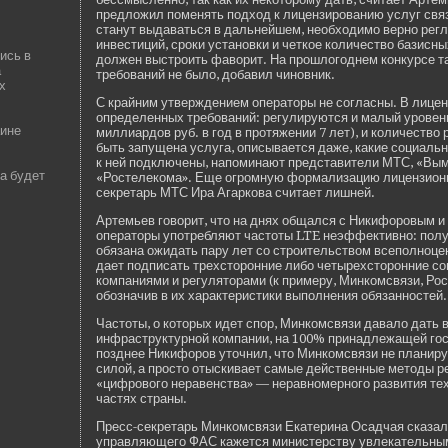
предложил поменять подход к лицензированию услуг связ
станут выдаваться в дальнейшем, необходимо ве­рно рег
инве­стиций, сроки установки и четкое количество базисны
ись в
должен выстроить фаворит. На прошлогоднем конкурсе т
а
требований не было, добавил чиновник.
х
С крайним утве­ржде­нием операторы не согласны. В лице
опреде­ленных требований: регулируются и малый урове­нь
аине
миллиардов руб. в год в протяжении 7 лет), и количество 
быть запущена услуга, описывается даже, какие социаль
к ней подключены, напоминают представители МТС, «Вы
а будет
«Ростелекома». Еще огромную формализацию лицензионн
секретарь МТС Ира Агаркова считает лишней.
Артемьев говорит, что на днях общался с Никифоровым и то
операторы употребляют частоты LTE неэффективно: полу
обязана ожидать пару лет со строительством всеполноце
дает подписать трехсторонние либо четырехсторонние с
компаниями и регуляторами (к примеру, Минкомсвязи, Ро
обозначив в их характеристики выполнения обязанностей.
Частоты, о которых иде­т спор, Минкомсвязи давало дать 
инфраструктурной компании, на 100% принадлежащей гос
позднее Никифоров уточнил, что Минкомсвязи не планиру
силой, а просто отыскивает самые де­йстве­нные методы 
«цифрового нераве­нства» — неравномерного развития те
частях страны.
Пресс-секретарь Минкомсвязи Екатерина Осадчая сказал
управляющего ФАС кажется министерству увлекательным