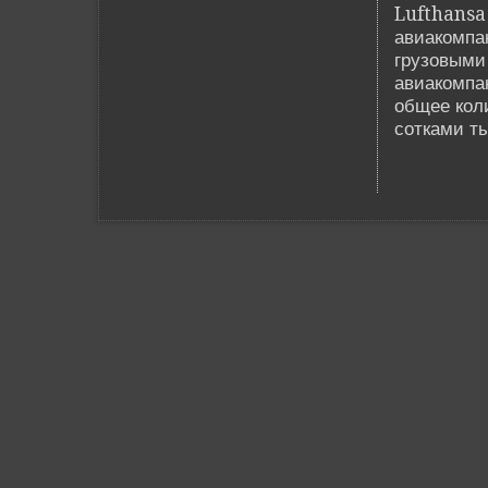
Lufthansa
авиакомпан
грузовыми 
авиакомпа
общее кол
сотками т