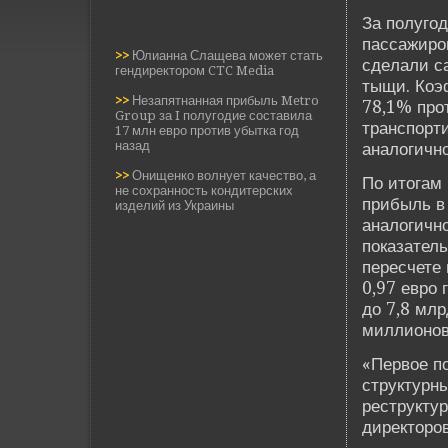
За полуго
пассажиров
>>
Юлианна Слащева может стать
сде­лали с
гендиректором CTC Media
тыщи. Коэ
>>
Незапятнанная прибыль Metro
78,1% про
Group за I полугодие составила
транспорти
17 млн евро против убытка год
назад
аналогично
>>
Онищенко волнует качество, а
По итогам
не сохранность кондитерских
прибыль в
изделий из Украины
аналогичн
показател
пересчете
0,97 евро 
до 7,8 млр
миллионов
«Первое п
структурн
реструктур
директоро