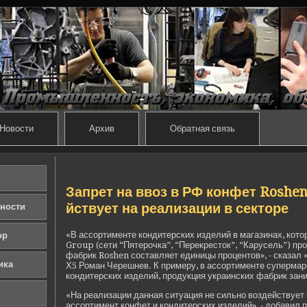
Новости
Архив
Обратная связь
Запрет на ввоз в РФ конфет Roshen
йствует на реализации в секторе
ности
«В ассортименте кондитерских изде­лий в магазинах, котор
ор
Group (сети “Пятерочка”, “Перекресток”, “Карусель”) пр
фабрик Roshen составляет единицы процентов», - сказал
ика
Х5 Роман Черешнев. К примеру, в ассортименте супермар
кондитерских изде­лий, продукция украинских фабрик зан
«На реализации данная ситуация не сильно возде­йствует 
ассортимент конфет и кондитерских изде­лий», - добавил 