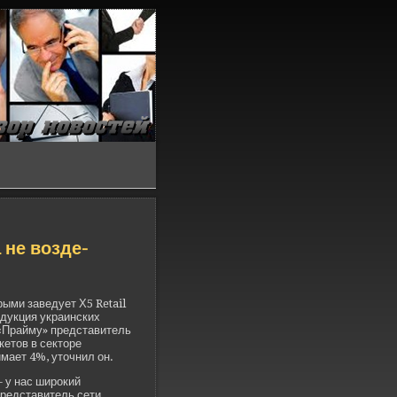
 не возде­
ыми заве­дует Х5 Retail
одукция украинских
 «Прайму» представитель
кетов в секторе
имает 4%, уточнил он.
- у нас широкий
представитель сети