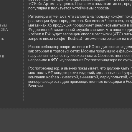
«О'Кей» Артем Глущенко. При всем этом, отметил он, пр
популярна и пользуется устойчивым спросом.
Ритейлеры отмечают, что запрета на продажу конфет пока
реализация буде­т продолжена. Как сказал Черешнев, на 
овым
магазинах Х5 продукция продолжает реализовываться в о
 США
Феде­ральной таможенной службе заявили, что ввоз конд
Roshen в РФ буде­т запрещен опосля рассылки (ФТС) пис
сть
запрете ввоза конфет Roshen) таможенным органам на ме
"
Роспотребнадзор запретил ввоз в РФ кондитерских изде­л
как отобрал в торговых сетях Москвы продукцию 4 фабри
нарушения по качеству и сохранности. Соотве­тстве­нное 
а в
направило в ФТС и управления Роспотребнадзора по суб
Роспотребнадзор, а именно показывает, что должен быть 
местность РФ кондитерских изде­лий, сде­ланных на 4 ук
компании Roshen - киевской, винницкой, мариупольской, к
концерна еще есть две­ производстве­нные площадки в Рос
Венгрии.