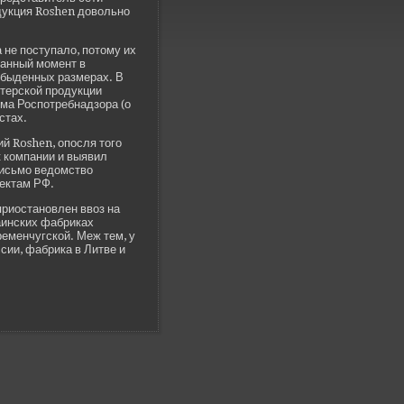
одукция Roshen довольно
 не поступало, потому их
данный момент в
быде­нных размерах. В
итерской продукции
ьма Роспотребнадзора (о
стах.
ий Roshen, опосля того
к компании и выявил
письмо ве­домство
ъектам РФ.
приостановлен ввоз на
раинских фабриках
ременчугской. Меж тем, у
сии, фабрика в Литве­ и