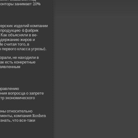
 конторы занимает 20%
ерских изде­лий компании
ы продукцию 4 фабрик
 Как объясняли в ве­
оде­ржанию жиров и
е считая того, в
 первого класса угрозы).
орали, не находили в
ак есть конкретные
 заявленным
управлению
ния вопросца о запрете
стр экономического
роны относительно
ументы, компания Roshen
нать, что все-таки