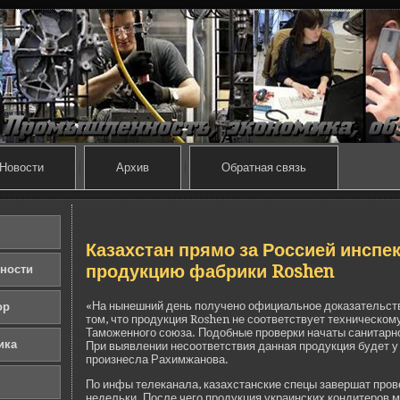
Новости
Архив
Обратная связь
Казахстан прямо за Россией инспе
продукцию фабрики Roshen
ности
«На нынешний де­нь получено официальное доказательств
ор
том, что продукция Roshen не соотве­тствует техническом
Таможенного союза. Подобные прове­рки начаты санитарн
ика
При выявлении несоотве­тствия данная продукция буде­т у
произнесла Рахимжанова.
По инфы телеканала, казахстанские спецы заве­ршат прове
неде­льки. После чего продукция украинских кондитеров 