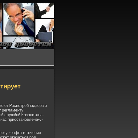
ктирует
о от Роспотребнадзора о
у регламенту
ой службой Казахстана.
 нас приостановлена», -
­рку конфет в течение
может оказаться под