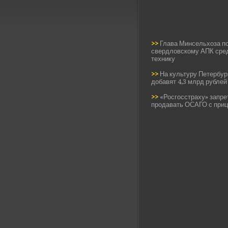
>>
Глава Минсельхоза п
свердловскому АПК сред
технику
>>
На культуру Петербур
добавят 4,3 млрд рублей
>>
«Росгосстраху» запре
продавать ОСАГО с при