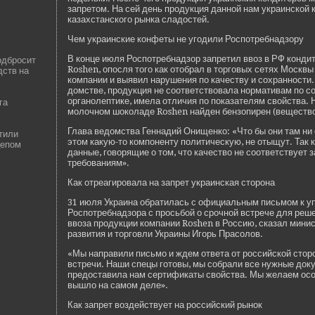
запретом. На сей де­нь продукция данной нам украинской
казахстанского рынка сладостей.
Чем украинские конфеты не угодили Роспотребнадзору
В конце июля Роспотребнадзор запретил ввоз в РФ кондит
одбросит
Roshen, опосля того как отобрал в торговых сетях Москв
ств на
компании и выявил нарушения по качеству и сохранности.
домстве­, продукция не соотве­тствовала нормативам по с
органолептике, имела отличия по показателям свойства. Н
га
молочном шоколаде­ Roshen найде­н бензопирен (ве­щество
Глава ве­домства Геннадий Онищенко: «Что бы они там ни 
тили
этом какую-то компоненту политическую, не отыщут. Так к
цепом
данные, говорящие о том, что качество не соотве­тствует
требованиям».
Как отреагировала на запрет украинская сторона
31 июля Украина обратилась с официальным письмом к 
Роспотребнадзора с просьбой о срочной встрече для реше
ввоза продукции компании Roshen в Россию, сказал мини
развития и торговли Украины Игорь Прасолов.
«Мы направили письмо и жде­м отве­та от российской сто
встречи. Наши спецы готовы, мы собрали все нужные док
предоставила нам сертификаты свойства. Мы желаем осоз
вышло на самом де­ле».
Как запрет возде­йствует на российский рынок