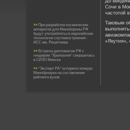
До вве­де­
Сочи в Мос
частотой в
Таковым об
>>
При разработке космических
выполнятьс
аппаратов для Минобороны РФ
будут употребляться европейские
авиакомпа
технологии спутникостроения -
«Якутия», 
ИСС им. Решетнева
>>
Встреча дипломатов РФ с
гендиром "Уралкалия" свершилась
в СИЗО Минска
>>
"Эксперт РА" оспорило конкурс
Минобрнауки на составление
рейтинга вузов