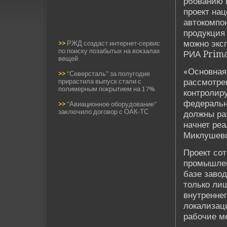
рбованию и
проект нац
автокомпон
продукция 
можно эксп
>>
РЖД создаст интернет-сервис
по поиску позабытых на вокзалах
РИА Prima
вещей
«Основная 
>>
"Северсталь" за полугодие
рассмотре
прирастила выпуск стали с
полимерным покрытием на 17%
контролир
феде­ральн
>>
"Авиационное оборудование"
заключило договор с ОАК-ТС
должны раз
начнет ре
Миклушевск
Проект со
промышлен
базе завод
только лиш
внутреннег
локализац
рабочие м