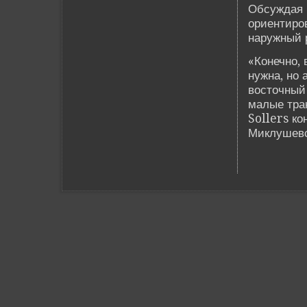
Обсуждая п
ориентиров
наружный 
«Конечно, 
нужна, но 
восточный 
малые тра
Sollers ко
Миклушевс