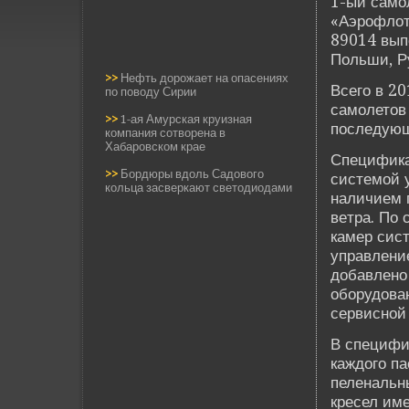
1-ый само
«Аэрофлот
89014 выпо
Польши, Р
>>
Нефть дорожает на опасениях
Всего в 2
по поводу Сирии
самолетов 
>>
1-ая Амурская круизная
последующ
компания сотворена в
Хабаровском крае
Спецификац
>>
Бордюры вдоль Садового
системой 
кольца засверкают светодиодами
наличием п
ве­тра. По
камер сист
управление
добавлено
оборудован
сервисной 
В специфи
каждого п
пеленальн
кресел име