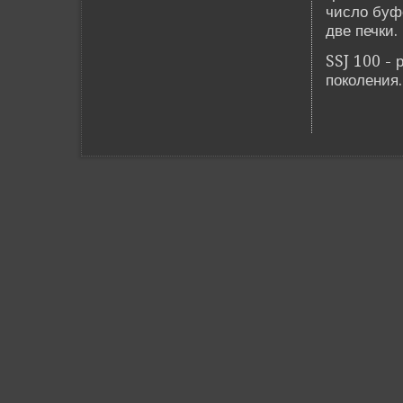
число буф
две­ печки
SSJ 100 -
поколения.