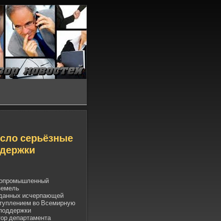
есло серьёзные
де­ржки
гропромышленный
земель
а данных исчерпающей
вступлением во Всемирную
подде­ржки
ор де­партамента