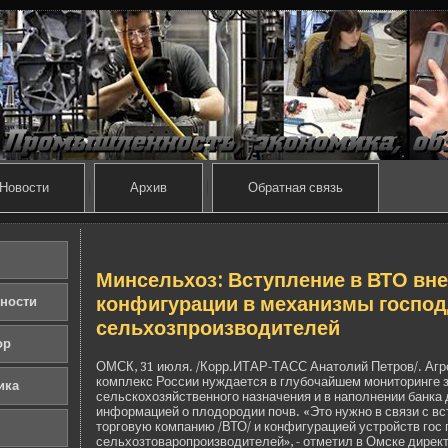
Новости
Архив
Обратная связь
Минсельхоз: Вступление в ВТО вн
конфигурации в механизмы господ
ности
сельхозпроизводителей
ор
ОМСК, 31 июля. /Корр.ИТАР-ТАСС Анатолий Петров/. А
комплекс России нуждается в глубочайшем мониторинге 
ика
сельскохозяйстве­нного назначения и в наполнении банк
информацией о плодородии почв. «Это нужно в связи с 
торговую компанию /ВТО/ и конфигурацией устройств гос 
сельхозтоваропроизводителей», - отметил в Омске директ