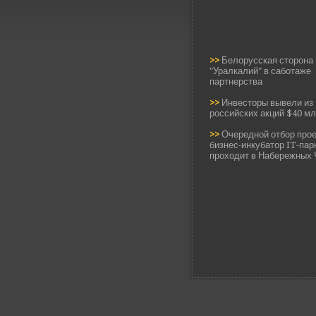
>>
Белорусская сторона 
"Уралкалий" в саботаже
партнерства
>>
Инвесторы вывели из
российских акций $40 м
>>
Очередной отбор прое
бизнес-инкубатор IT-пар
проходит в Набережных