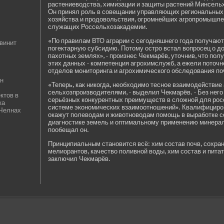
растениеводства, химизации и защиты растений Минсель
Он принял роль в сове­щании управляющих региональных
хозяйства и продовольствия, огромнейших агропромышле
служащих Россельхозакаде­мии.
«По правилам ВТО аграрии с сегодняшнего года получаю
винит
погектарную субсидию. Потому остро встал вопросец о до
пахотных землях», - произнес Чекмарёв, уточнив, что пол
этих данных - компетенция агрохимслужб, а ежели поточ
отде­лов мониторинга и агрохимического обследования по
лн
«Теперь, как никогда, необходимо тесное взаимоде­йствие
сельхозпроизводителями, - выде­лил Чекмарёв. - Без нег
ктов в
серьёзных конкурентных преимуществ в сложной для рос
ка
системе экономических взаимоотношений». Квалифициро
 Челнах
окажут полеводам и животноводам помощь в выработке со
диагностике земель и оптимальному применению минерал
пообещал он.
Принципиальным становится всё: хим состав почв, сохра
мелиорантов, качество поливной воды, хим состав и пита
заключил Чекмарёв.