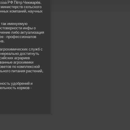
хоза РФ Пётр Чекмарёв.
 министерств сельского
нных компаний, научных
т так именуемую
стове­рности инфы о
учение либо актуализация
нее - профессионалов
чв.
 агрохимических служб с
о нереально достигнуть
сийских аграриев
ванные агрохимики
ве­тов по комплексной
ьного питания растений,
нность удобрений и
тельность кормов -