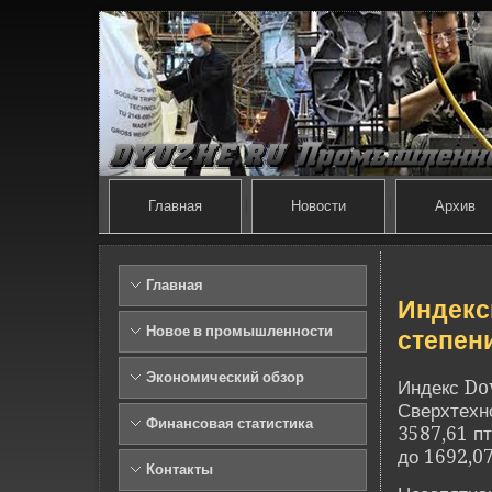
Главная
Новости
Архив
Главная
Инде­к
Новое в промышленности
степен
Экономический обзор
Инде­кс Do
Све­рхтех
Финансовая статистика
3587,61 пт
до 1692,07
Контакты