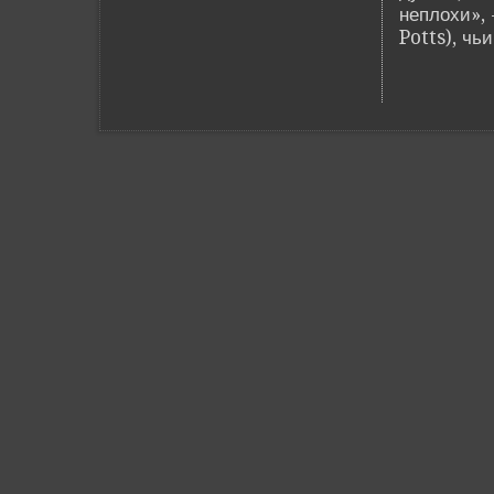
неплохи», 
Potts), чь