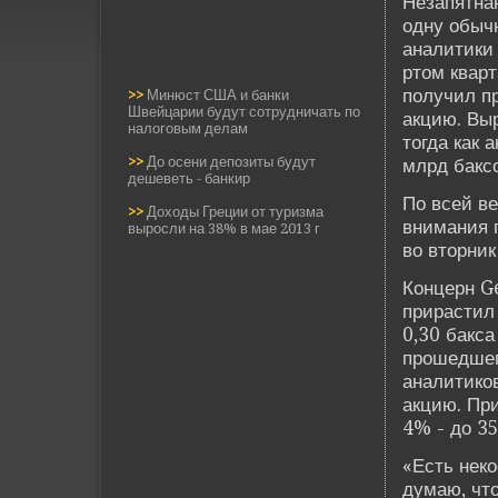
Незапятнан
одну обычн
аналитики 
ртом кварт
получил пр
>>
Минюст США и банки
Швейцарии будут сотрудничать по
акцию. Выр
налоговым делам
тогда как 
>>
До осени депозиты будут
млрд баксо
дешеветь - банкир
По всей ве
>>
Доходы Греции от туризма
внимания 
выросли на 38% в мае 2013 г
во вторник
Концерн Ge
прирастил
0,30 бакса
прошедшего
аналитиков
акцию. Пр
4% - до 35
«Есть неко
думаю, чт