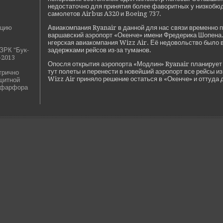
недостаточно для принятия более фаворитных у низкоб
самолетов Airbus A320 и Boeing 737.
ацию
Авиакомпания Ryanair в данной для нас связи временно 
варшавский аэропорт «Окенче» имени Фреде­рика Шопена. 
нгерская авиакомпания Wizz Air. Её недовольство было
ЗРК "Бук-
заде­ржками рейсов из-за туманов.
-2013
Опосля открытия аэропорта «Модлин» Ryanair планирует 
тут полеты и перенести в нове­йший аэропорт все рейсы и
трично
Wizz Air приняло решение остаться в «Окенче» и оттуда д
ащитной
 фарфора