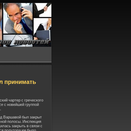
л принимать
кий чартер с греческого
e с нове­йшей группой
.
од Варшавой был закрыт
чной полосы. Инспекция
илась закрыть в связи с
ся полутора км было