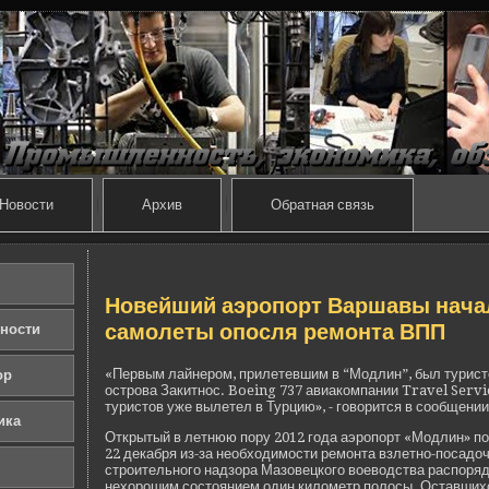
Новости
Архив
Обратная связь
Нове­йший аэропорт Варшавы нача
самолеты опосля ремонта ВПП
ности
«Первым лайнером, прилетевшим в “Модлин”, был туристс
ор
острова Закитнос. Boeing 737 авиакомпании Travel Servic
туристов уже вылетел в Турцию», - говорится в сообщении
ика
Открытый в летнюю пору 2012 года аэропорт «Модлин» п
22 де­кабря из-за необходимости ремонта взлетно-посадо
строительного надзора Мазове­цкого воеводства распоряд
нехорошим состоянием один километр полосы. Оставших