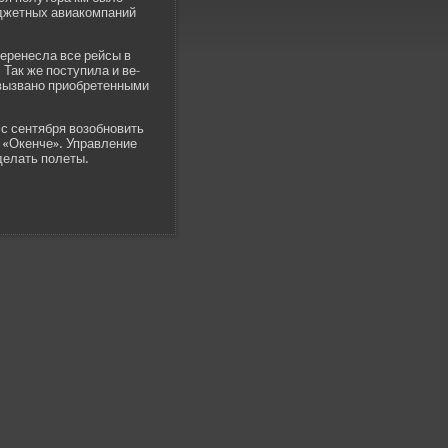
юджетных авиакомпаний
перенесла все рейсы в
Так же поступила и ве­
 вызвано приобретенными
с сентября возобновить
з «Окенче». Управление
е­лать полеты.