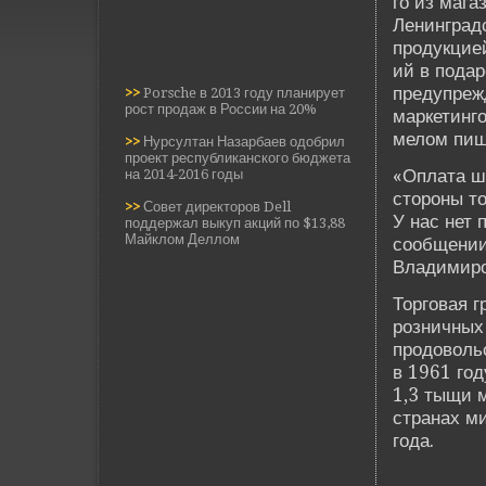
го из маг
Ленинград
продукцией
ий в подар
предупрежд
>>
Porsche в 2013 году планирует
рост продаж в России на 20%
маркетинг
мелом пиш
>>
Нурсултан Назарбаев одобрил
проект республиканского бюджета
«Оплата ш
на 2014-2016 годы
стороны т
>>
Совет директоров Dell
У нас нет 
поддержал выкуп акций по $13,88
Майклом Деллом
сообщении
Владимиро
Торговая 
розничных
продовольс
в 1961 го
1,3 тыщи м
странах м
года.