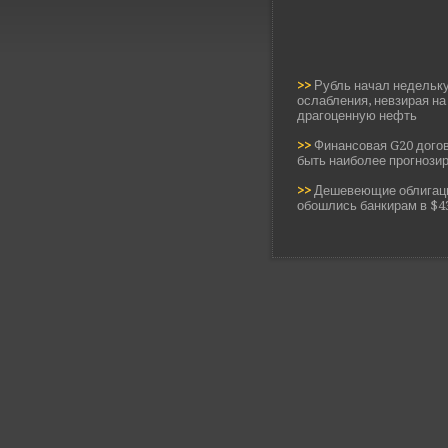
>>
Рубль начал недельку
ослабления, невзирая на
драгоценную нефть
>>
Финансовая G20 дого
быть наиболее прогнози
>>
Дешевеющие облигац
обошлись банкирам в $4