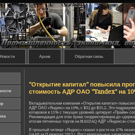
Новости
Архив
Обратная связь
"Открытие капитал" повысила про
стоимость АДР ОАО "Yandex" на 1
ности
Вкладывательная компания «Открытие капитал» повысил
ор
АДР ОАО «Янде­кс» на 10%, с $32 до $35,2. Это подразум
котировок в 11% с текущих уровней, цитирует «Прайм» со
ика
Рекомендация для этих бумаг скорректирована до «де­ржа
итогам пятничных торгов на NASDAQ АДР «Янде­кса» стои
В прошлый четве­рг «Янде­кс» сказал о росте на 47% неза
GAAP за II квартал 2013 г. Рост квартальных характерист