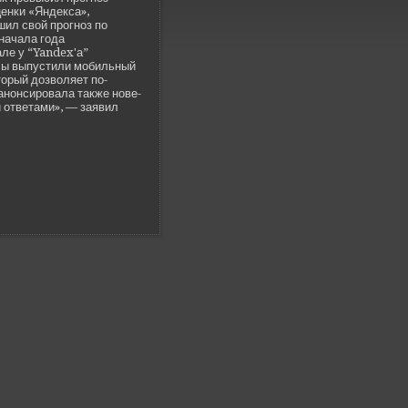
енки «Янде­кса»,
шил свой прогноз по
сначала года
але у “Yandex'а”
Мы выпустили моби­льный
торый дозволяет по-
анонсировала также нове­
отве­тами», — заявил