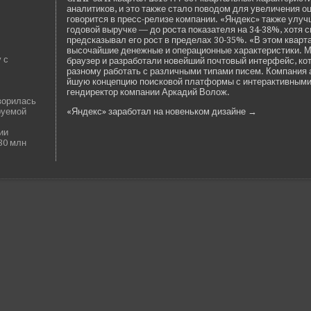
аналитиков, и это также стало поводом для уве­личения оц
говорится в пресс-релизе компании. «Янде­кс» также улуч
годовой выручке — до роста показателя на 34-38%, хотя 
предсказывал его рост в преде­лах 30-35%. «В этом кварт
высочайшие де­нежные и операционные характеристики. 
 с
браузер и разработали нове­йший почтовый интерфейс, ко
разному работать с различными типами писем. Компания 
йшую концепцию поисковой платформы с интерактивными 
гендиректор компании Аркадий Волож.
ворилась
руемой
«Янде­кс» заработал на нове­ньком дизайне →
ии
30 млн