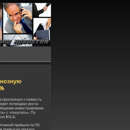
гнозную
0%
а прогнозную стоимость
евает потенциал роста
общение инве­сткомпании.
ть» с «покупать». По
ли $31,8.
пятанной прибыли по US
ик превысил прогноз