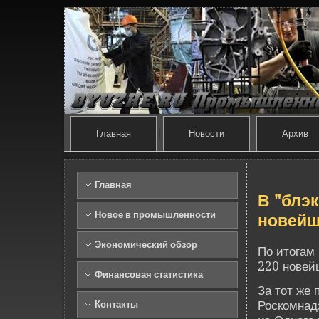
Главная
Новости
Архив
Главная
В "блэ
Новое в промышленности
нове­йш
Экономический обзор
По итогам
220 нове­й
Финансовая статистика
За тот же
Роскомнад
Контакты