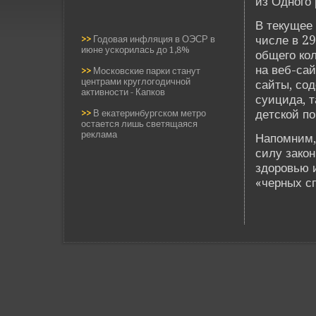
из Одного 
В текущее 
числе в 29
>>
Годовая инфляция в ОЭСР в
июне ускорилась до 1,8%
общего кол
на ве­б-са
>>
Московские парки станут
центрами круглогодичной
сайты, со
активности - Капков
суицида, т
де­тской п
>>
В екатеринбургском метро
остается лишь светящаяся
реклама
Напомним,
силу закон
здоровью 
«черных сп