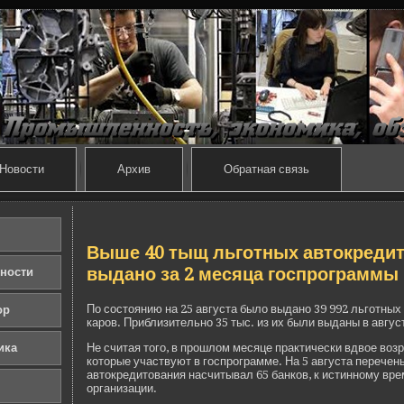
Новости
Архив
Обратная связь
Выше 40 тыщ льготных автокреди
выдано за 2 месяца госпрограммы
ности
По состоянию на 25 августа было выдано 39 992 льготных 
ор
каров. Приблизительно 35 тыс. из их были выданы в авгус
ика
Не считая того, в прошлом месяце практически вдвое возр
которые участвуют в госпрограмме. На 5 августа перечен
автокредитования насчитывал 65 банков, к истинному вре
организации.