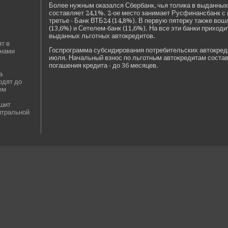
Более нужным оказался Сбербанк, чья толика в выданных
составляет 24,1%. 2-ое место занимает Русфинансбанк с 
третье - Банк ВТБ24 (14,8%). В первую пятерку также во
(13,6%) и Сетелем-банк (11,6%). На все эти банки приход
выданных льготных автокредитов.
т в
Госпрограмма субсидирования потреби­тельских автокред
анами
июля. Начальный взнос по льготным автокредитам состав
погашения кредита - до 36 месяцев.
а
одят до
ем
ьшит
нтральной