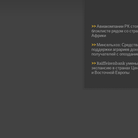
>>
Авиакомпании РК стоя
блэклисте рядом со стр
Африки
>>
Минсельхоз: Средств
поддержки аграриев дох
получателей с опоздани
>>
Raiffeisenbank умен
экспансию в странах Це
и Восточной Европы