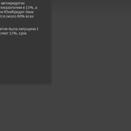
 автокредитах
показателем в 15%, а
шли ЮниКредит-банк
ится около 80% всех
итов была запущена 1
ляет 15%, срок