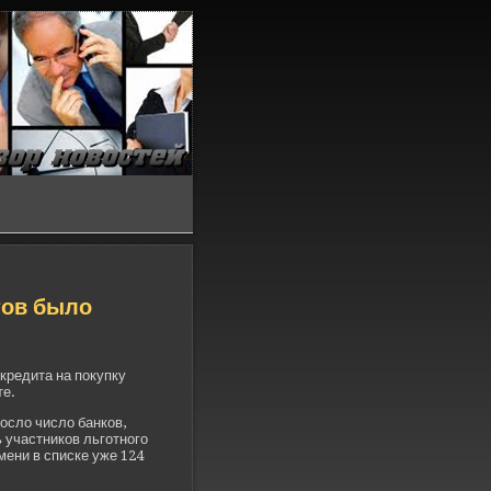
тов было
кредита на покупку
те.
осло число банков,
ь участников льготного
мени в списке уже 124