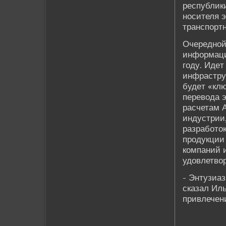
республики
носителя э
транспортн
Очередной
информаци
году. Иде­
инфраструк
буде­т «кл
перевода э
расчетам 
индустрии,
разработо
продукции 
компаний 
удовлетво
- Энтузиаз
сказал Иль
привлечени