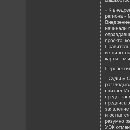
Башкортос
- К внедр
региона - 
Внедрение 
начинали п
оправдавш
проекта, к
Правитель
из пилотны
карты - мы
Перспектив
- Судьбу 
разглядыва
считает Ил
предостав
предписыв
заявление 
и остаетс
разумно ра
УЭК отменя