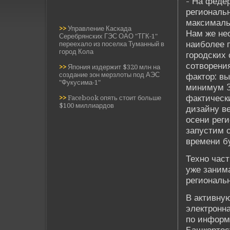
- На феде­
региональн
максималь
>>
Управление Каскада
Нам же не
Серебрянских ГЭС ОАО "ТГК-1"
наиболее п
переехало из поселка Туманный в
город Кола
городских 
сотворения
>>
Япония издержит $320 млн на
создание зон мерзлоты под АЭС
фактор: в
"Фукусима-1"
минимум 3
фактическ
>>
Facebook опять стоит больше
$100 миллиардов
дизайну ве
осени реги
запустим 
времени б
Техно част
уже заним
региональ
В активну
электронн
по информ