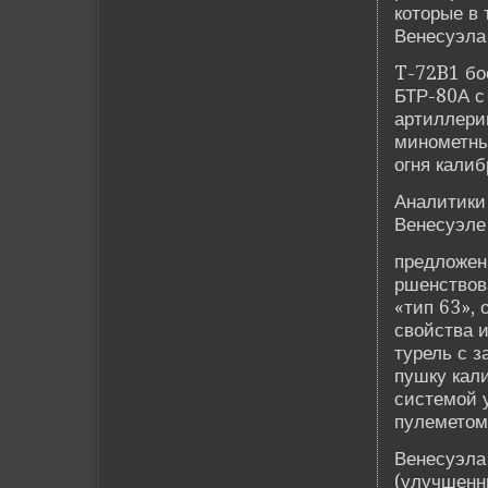
которые в 
Венесуэла
T-72B1 бо
БТР-80А с
артиллери
минометны
огня кали
Аналитики 
Венесуэле
предложен
ршенствов
«тип 63»,
свойства 
турель с 
пушку кал
системой 
пулеметом
Венесуэла
(улучшенн