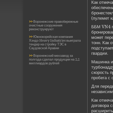
Как отмеч
обеспечени
бронестек
(пулемет к
>>
Воронежские правобережные
очистные сооружения
ББМ VN4 п
реконструируют
бронирован
>>
Южнокорейская компания
может пер
Хэндэ Heavy Industries выиграла
тонн. Как 
тендер на стройку ТЭС в
подступае
Саудовской Аравии
гвардии.
>>
Воронежский мехзавод за
полгода сделал продукции на 2,2
Машинка и
миллиардов рублей
турбонадд
скорость п
пробега с 
Для перед
независим
Как отмеча
договора с
расширить